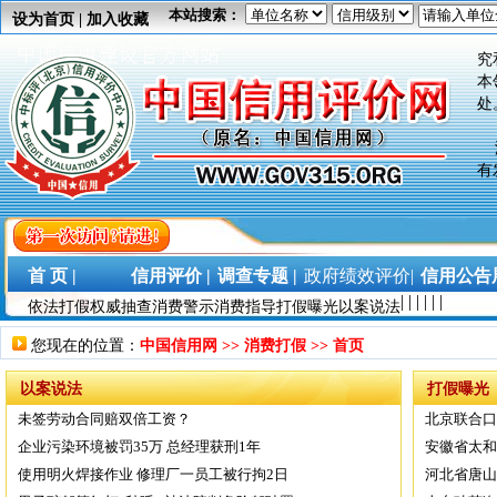
本站搜索：
设为首页
|
加入收藏
加
究
本
处
没
有
没
权
之
首 页 |
信用评价 |
调查专题 |
政府绩效评价|
信用公告展
加
|
|
|
|
|
|
依法打假
权威抽查
消费警示
消费指导
打假曝光
以案说法
究
本
您现在的位置：
中国信用网
>>
消费打假
>> 首页
处
以案说法
打假曝光
未签劳动合同赔双倍工资？
北京联合口
企业污染环境被罚35万 总经理获刑1年
安徽省太和
使用明火焊接作业 修理厂一员工被行拘2日
河北省唐山