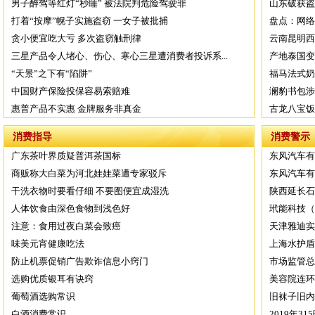
男子醉驾等红灯“秒睡” 被法院判危险驾驶罪
山东破获盗
打着“按摩”幌子实施盗窃 一女子被批捕
盘点：网络
贪小便宜吃大亏 多次盗窃触刑律
云南昆明西
三星产品令人堵心、伤心、寒心三星遭消费者投诉系...
产地泰国变
“天景”之下有“陷阱”
福马法式奶
中国财产保险投保容易索赔难
澜豹书包涉
惠普产品不实惠 金牌服务非真金
古龙八宝饭
消费指导
消费警示
广东茶叶界质疑普洱茶国标
东风汽车有限
商贩称大白菜为河北娃娃菜遭专家驳斥
东风汽车有
干洗衣物时要看仔细 不要图便宜成湿洗
陕西延长石
人体饮食由深色食物到浅色好
玳能科技（
注意：食用过夜白菜会致癌
天津雅迪实
味美元宵健康吃法
上海水护盾
防止机票促销广告欺诈信息小窍门
市场监管总
选购优质银耳有诀窍
美容院连环
葡萄酒选购常识
旧袜子旧内
白酒消费常识
2019年3