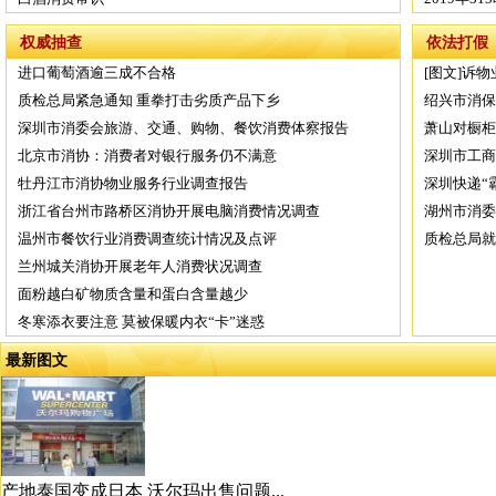
权威抽查
依法打假
进口葡萄酒逾三成不合格
[图文]诉
质检总局紧急通知 重拳打击劣质产品下乡
绍兴市消保
深圳市消委会旅游、交通、购物、餐饮消费体察报告
萧山对橱柜
北京市消协：消费者对银行服务仍不满意
深圳市工商
牡丹江市消协物业服务行业调查报告
深圳快递“
浙江省台州市路桥区消协开展电脑消费情况调查
湖州市消委
温州市餐饮行业消费调查统计情况及点评
质检总局就
兰州城关消协开展老年人消费状况调查
面粉越白矿物质含量和蛋白含量越少
冬寒添衣要注意 莫被保暖内衣“卡”迷惑
最新图文
产地泰国变成日本 沃尔玛出售问题...