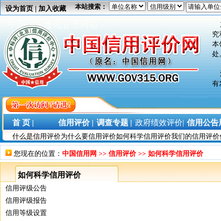
之
本站搜索：
设为首页
|
加入收藏
加
究
本
处
没
有
没
权
之
首 页 |
信用评价 |
调查专题 |
政府绩效评价|
信用公告展
什么是信用评价
为什么要信用评价
如何科学信用评价
我们的信用评价
加
究
您现在的位置：
中国信用网
>>
信用评价
>>
如何科学信用评价
本
处
如何科学信用评价
信用评级公告
信用评级报告
信用等级设置