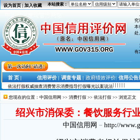
本站搜索：
设为首页
|
加入收藏
加
究
本
处
没
有
没
权
之
首 页 |
信用评价 |
调查专题 |
政府绩效评价|
信用公告展
加
|
|
|
|
|
|
依法打假
权威抽查
消费警示
消费指导
打假曝光
以案说法
究
本
您现在的位置：
中国信用网
>>
消费打假
>>
依法打假
>> 浏览正文
处
绍兴市消保委：餐饮服务行
中国信用网
－
http://www.